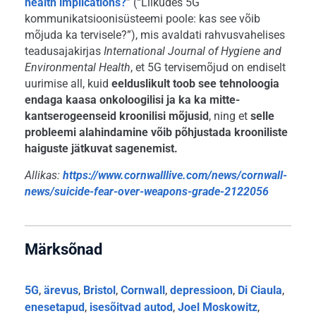
health implications?
” (“Liikudes 5G
kommunikatsioonisüsteemi poole: kas see võib
mõjuda ka tervisele?”), mis avaldati rahvusvahelises
teadusajakirjas
International Journal of Hygiene and
Environmental Health
, et 5G tervisemõjud on endiselt
uurimise all, kuid
eelduslikult toob see tehnoloogia
endaga kaasa onkoloogilisi ja ka ka mitte-
kantserogeenseid kroonilisi mõjusid
, ning et
selle
probleemi alahindamine võib põhjustada krooniliste
haiguste jätkuvat sagenemist.
Allikas:
https://www.cornwalllive.com/news/cornwall-
news/suicide-fear-over-weapons-grade-2122056
Märksõnad
5G
,
ärevus
,
Bristol
,
Cornwall
,
depressioon
,
Di Ciaula
,
enesetapud
,
isesõitvad autod
,
Joel Moskowitz
,