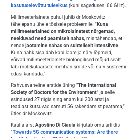
kasutuselevõttu tulevikus
(kuni sageduseni 86 GHz).
Millimeeterlainete puhul juhib dr Moskowitz
tähelepanu ühele tõsisele probleemile: “
Kuna
millimeeterlained on mikrolainetest nõrgemad,
neelduvad need peamiselt nahas
, mis tähendab, et
nende
jaotumine nahas on suhteliselt intensiivne
.
Kuna nahk sisaldab kapillaare ja närvilõpmeid,
võivad millimeeterlainete bioloogilised mõjud sealt
läbi molekulaarsete mehhanismide või närvisüsteemi
edasi kanduda.”
Rahvusvaheline arstide ühing “
The International
Society of Doctors for the Environment
” ja selle
esindused 27 riigis ning enam kui 200 arsti ja
teadlast kutsuvad samuti 5G rakendamist peatama,”
ütles dr Moskowitz.
Itaalia arst
Agostino Di Ciaula
kirjutab oma artiklis
“
Towards 5G communication systems: Are there