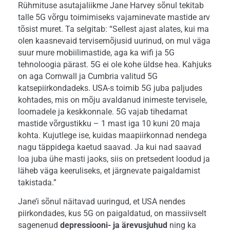
Rühmituse asutajaliikme Jane Harvey sõnul tekitab
talle 5G võrgu toimimiseks vajaminevate mastide arv
tõsist muret. Ta selgitab: “Sellest ajast alates, kui ma
olen kaasnevaid tervisemõjusid uurinud, on mul väga
suur mure mobiilimastide, aga ka wifi ja 5G
tehnoloogia pärast. 5G ei ole kohe üldse hea. Kahjuks
on aga Cornwall ja Cumbria valitud 5G
katsepiirkondadeks. USA-s toimib 5G juba paljudes
kohtades, mis on mõju avaldanud inimeste tervisele,
loomadele ja keskkonnale. 5G vajab tihedamat
mastide võrgustikku – 1 mast iga 10 kuni 20 maja
kohta. Kujutlege ise, kuidas maapiirkonnad nendega
nagu täppidega kaetud saavad. Ja kui nad saavad
loa juba ühe masti jaoks, siis on pretsedent loodud ja
läheb väga keeruliseks, et järgnevate paigaldamist
takistada.”
Jane’i sõnul näitavad uuringud, et USA nendes
piirkondades, kus 5G on paigaldatud, on massiivselt
sagenenud
depressiooni- ja ärevusjuhud
ning ka