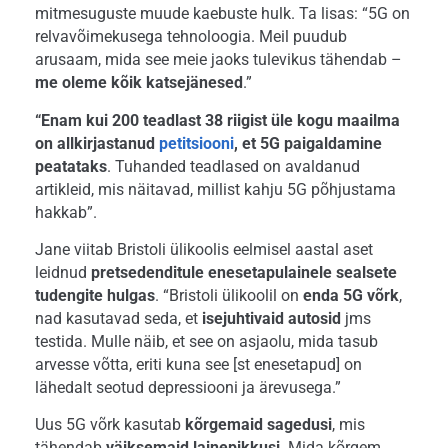
mitmesuguste muude kaebuste hulk. Ta lisas: “5G on
relvavõimekusega tehnoloogia. Meil puudub
arusaam, mida see meie jaoks tulevikus tähendab –
me oleme kõik katsejänesed
.”
“Enam kui 200 teadlast 38 riigist üle kogu maailma
on allkirjastanud
petitsiooni
, et 5G paigaldamine
peatataks
. Tuhanded teadlased on avaldanud
artikleid, mis näitavad, millist kahju 5G põhjustama
hakkab”.
Jane viitab Bristoli ülikoolis eelmisel aastal aset
leidnud
pretsedenditule enesetapulainele sealsete
tudengite hulgas
. “Bristoli ülikoolil on
enda 5G võrk
,
nad kasutavad seda, et
isejuhtivaid autosid
jms
testida. Mulle näib, et see on asjaolu, mida tasub
arvesse võtta, eriti kuna see [st enesetapud] on
lähedalt seotud depressiooni ja ärevusega.”
Uus 5G võrk kasutab
kõrgemaid sagedusi
, mis
tähendab
väiksemaid lainepikkusi
. Mida kõrgem