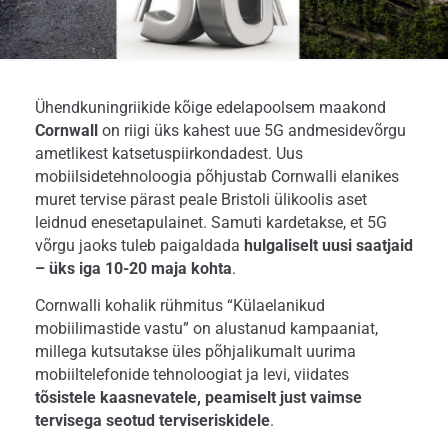
Ühendkuningriikide kõige edelapoolsem maakond
Cornwall
on riigi üks kahest uue 5G andmesidevõrgu
ametlikest katsetuspiirkondadest. Uus
mobiilsidetehnoloogia põhjustab Cornwalli elanikes
muret tervise pärast peale Bristoli ülikoolis aset
leidnud enesetapulainet. Samuti kardetakse, et 5G
võrgu jaoks tuleb paigaldada
hulgaliselt uusi saatjaid
– üks iga 10-20 maja kohta
.
Cornwalli kohalik rühmitus “Külaelanikud
mobiilimastide vastu” on alustanud kampaaniat,
millega kutsutakse üles põhjalikumalt uurima
mobiiltelefonide tehnoloogiat ja levi, viidates
tõsistele kaasnevatele, peamiselt just vaimse
tervisega seotud terviseriskidele
.