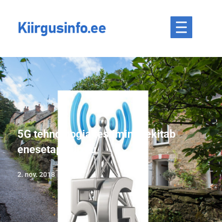
5G tehnoloogia testimine tekitab
enesetapuhirmu
2. nov. 2018