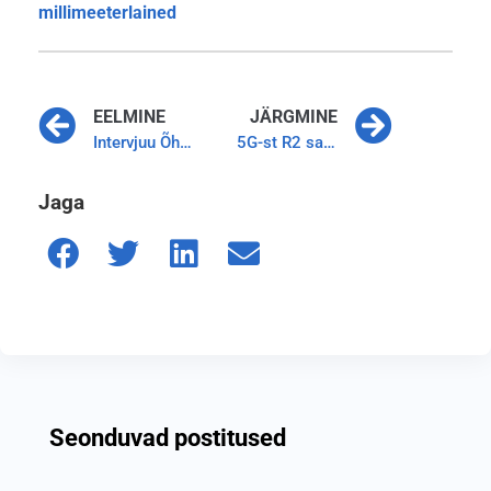
millimeeterlained
EELMINE
JÄRGMINE
Intervjuu Õhtulehele 5G algatuse teemal
5G-st R2 saates Tehnikakodanikud: „5G on teema, mida Eestis ei torgita!“
Jaga
Seonduvad postitused