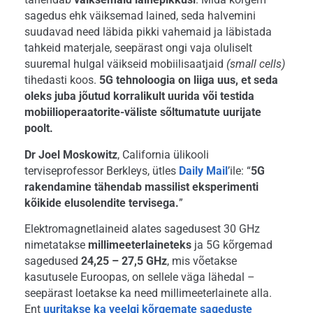
sagedus ehk väiksemad lained, seda halvemini
suudavad need läbida pikki vahemaid ja läbistada
tahkeid materjale, seepärast ongi vaja oluliselt
suuremal hulgal väikseid mobiilisaatjaid
(small cells)
tihedasti koos.
5G tehnoloogia on liiga uus, et seda
oleks juba jõutud korralikult uurida või testida
mobiilioperaatorite-väliste sõltumatute uurijate
poolt.
Dr Joel Moskowitz
, California ülikooli
terviseprofessor Berkleys, ütles
Daily Mail
’ile: “
5G
rakendamine tähendab massilist eksperimenti
kõikide elusolendite tervisega.
”
Elektromagnetlaineid alates sagedusest 30 GHz
nimetatakse
millimeeterlaineteks
ja 5G kõrgemad
sagedused
24,25 – 27,5 GHz
, mis võetakse
kasutusele Euroopas, on sellele väga lähedal –
seepärast loetakse ka need millimeeterlainete alla.
Ent
uuritakse ka veelgi kõrgemate sageduste