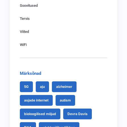
Soovitused
Tervis
Viited
WiFi
Märksõnad
5G
aju
alzheimer
asjade internet
autism
bioloogilised mõjud
Devra Davis