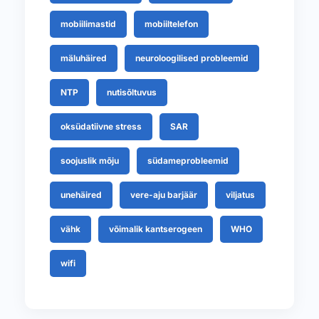
mobiilimastid
mobiiltelefon
mäluhäired
neuroloogilised probleemid
NTP
nutisõltuvus
oksüdatiivne stress
SAR
soojuslik mõju
südameprobleemid
unehäired
vere-aju barjäär
viljatus
vähk
võimalik kantserogeen
WHO
wifi