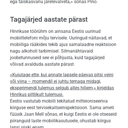
ega täiskasvanu järelevalveta,» sõnas Pino.
Tagajärjed aastate pärast
Hinrikuse töörühm on ainsana Eestis uurinud
mobiiltelefoni mõju tervisele. Uuringud näitavad, et
mobiiliga rääkides tekib ajus samalaadne reaktsioon
nagu alkoholi tarbimisel. Silmanähtavaid
joobetunnuseid see ei põhjusta, kuid tagajärjed
võivad avalduda aastate pärast.
«Kujutage ette, kui annate lapsele päevas pitsi veini
või viina – momendil ei juhtu temaga midagi,
eksperimendi tulemus selgub alles hiljem,» kirjeldas
Hinrikus piltlikult tulemusi.
Eestis vastutab mobiili tekitatud mitteioniseeriva
kiirguse eest tervisekaitseinspektsioon. Sama ameti
füüsik Jaan Mell sõnas, et kuigi Eestis ei ole otseseid
piiranguid laste mobiilikasutusele, ohustab kiirgus
lapsi siiski enam.