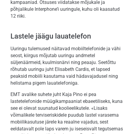
kampaaniad. Otsuses viidatakse mõjukale ja
põhjalikule Interphone’i uuringule, kuhu oli kaasatud
12 riiki.
Lastele jäägu lauatelefon
Uuringu tulemused näitavad mobiiltelefonide ja vähi
seost, kiirgus mõjutab uuringu andmetel
süljenäärmeid, kuulmisnärvi ning peaaju. Seetõttu
rõhutab uuringu juht Elisabeth Cardis, et lapsed
peaksid mobiili kasutama vaid hädavajadusel ning
helistama pigem lauatelefoniga.
EMT avalike suhete juht Kaja Pino ei pea
lastetelefonide müügikampaaniat ebaeetiliseks, kuna
see ei olevat suunatud koolieelikutele. «Lisaks
võimalikele terviseriskidele puudub lastel varasema
mobiilikasutuse järele ka reaalne vajadus, sest
eeldatavalt pole laps varem ju iseseisvalt tegutsemas