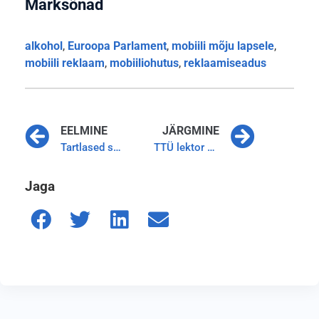
Märksõnad
alkohol
,
Euroopa Parlament
,
mobiili mõju lapsele
,
mobiili reklaam
,
mobiiliohutus
,
reklaamiseadus
EELMINE
JÄRGMINE
Tartlased suhtuvad mobiilimastidesse ettevaatusega
TTÜ lektor Tarmo Koppel: “Elektromagnetväljade mõju on akumuleeruv”
Jaga