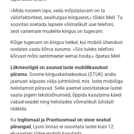
«Mida noorem laps, seda mõjutatavam on ta
välisfaktoritest, sealhulgas kiirgusest,» tõdes Mell. Ta
soovitas soetada lapsele võimalikult uue telefoni,
sest vanemate mudelite kiirgus on tugevam.
Kõige tugevam on kiirgus hetkel, kui mobiili ühendust
oodates vastu kõrva surume. «Siis tuleks telefoni
kõrvast mõni sentimeeter eemal hoida,» õpetas Mell.
Liikmesriigid on asunud laste mobiilikasutust
piirama
. Soome kiirguskaitsekeskus (STUK) andis
jaanuari alguses välja juhtnöörid, mis laste mobiiliga
helistamist piiravad. Selle asemel soovitatakse lastel
saata pigem tekstisõnumeid, õppida kasutama käed-
vabad-seadet ning helistades võimalikult lühidalt
rääkida.
Ka
Inglismaal ja Prantsusmaal on sisse seatud
piirangud
, Lyoni linnas ei soovitata lastel kuni 12.
eluaastani üldse mobiili kasutada.