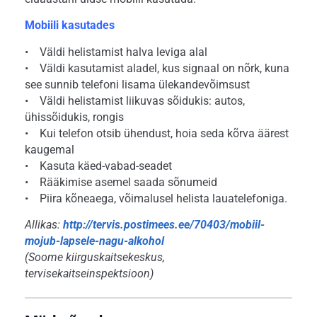
Mobiili kasutades
• Väldi helistamist halva leviga alal
• Väldi kasutamist aladel, kus signaal on nõrk, kuna
see sunnib telefoni lisama ülekandevõimsust
• Väldi helistamist liikuvas sõidukis: autos,
ühissõidukis, rongis
• Kui telefon otsib ühendust, hoia seda kõrva äärest
kaugemal
• Kasuta käed-vabad-seadet
• Rääkimise asemel saada sõnumeid
• Piira kõneaega, võimalusel helista lauatelefoniga.
Allikas:
http://tervis.postimees.ee/70403/mobiil-
mojub-lapsele-nagu-alkohol
(Soome kiirguskaitsekeskus,
tervisekaitseinspektsioon)