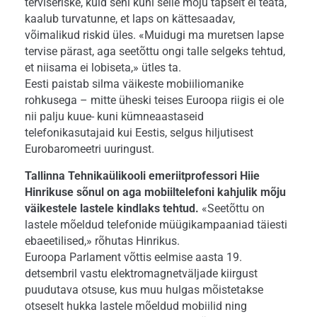
terviseriske, kuid seni kuni selle mõju täpselt ei teata,
kaalub turvatunne, et laps on kättesaadav,
võimalikud riskid üles. «Muidugi ma muretsen lapse
tervise pärast, aga seetõttu ongi talle selgeks tehtud,
et niisama ei lobiseta,» ütles ta.
Eesti paistab silma väikeste mobiiliomanike
rohkusega – mitte üheski teises Euroopa riigis ei ole
nii palju kuue- kuni kümneaastaseid
telefonikasutajaid kui Eestis, selgus hiljutisest
Eurobaromeetri uuringust.
Tallinna Tehnikaülikooli emeriitprofessori Hiie
Hinrikuse sõnul on aga mobiiltelefoni kahjulik mõju
väikestele lastele kindlaks tehtud.
«Seetõttu on
lastele mõeldud telefonide müügikampaaniad täiesti
ebaeetilised,» rõhutas Hinrikus.
Euroopa Parlament võttis eelmise aasta 19.
detsembril vastu elektromagnetväljade kiirgust
puudutava otsuse, kus muu hulgas mõistetakse
otseselt hukka lastele mõeldud mobiilid ning